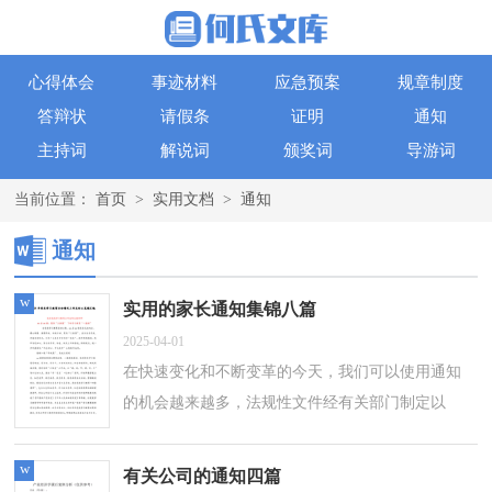
心得体会
事迹材料
应急预案
规章制度
答辩状
请假条
证明
通知
主持词
解说词
颁奖词
导游词
当前位置：
首页
>
实用文档
>
通知
通知
w
实用的家长通知集锦八篇
2025-04-01
在快速变化和不断变革的今天，我们可以使用通知
的机会越来越多，法规性文件经有关部门制定以
后，需要用通知的形式予以发布。你知道通知怎样
才能写的好吗？以下是小编整理的家长通知...
w
有关公司的通知四篇