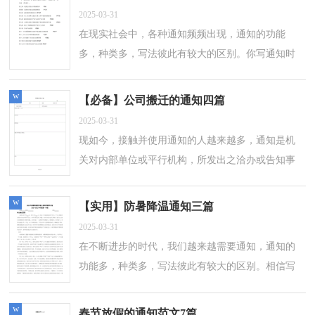
2025-03-31
在现实社会中，各种通知频频出现，通知的功能
多，种类多，写法彼此有较大的区别。你写通知时
总是无从下笔？以下是小编整理的培训通知5篇，希
望能够帮助到大家。培训通知 篇1XXX各部门：
w
【必备】公司搬迁的通知四篇
为...
2025-03-31
现如今，接触并使用通知的人越来越多，通知是机
关对内部单位或平行机构，所发出之洽办或告知事
情的文书。那么问题来了，到底应如何写一份恰当
的通知呢？以下是小编精心整理的公司搬迁...
w
【实用】防暑降温通知三篇
2025-03-31
在不断进步的时代，我们越来越需要通知，通知的
功能多，种类多，写法彼此有较大的区别。相信写
通知是一个让许多人都头痛的问题，下面是小编精
心整理的防暑降温通知3篇，欢迎大家分享。...
w
春节放假的通知范文7篇