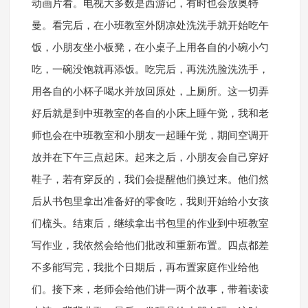
动画片看。电视大多数是西游记，有时也会放奥特
曼。看完后，在小班教室外阴凉处洗洗手就开始吃午
饭，小朋友坐小板凳，在小桌子上用各自的小碗小勺
吃，一碗没饱就再添饭。吃完后，再洗洗脸洗洗手，
用各自的小杯子喝水并放回原处，上厕所。这一切弄
好后就是到中班教室的各自的小床上睡午觉，我和老
师也会在中班教室和小朋友一起睡午觉，期间空调开
放并在下午三点起床。起来之后，小朋友会自己穿好
鞋子，若有穿反的，我们会提醒他们换过来。他们然
后从书包里拿出准备好的零食吃，我则开始给小女孩
们梳头。结束后，继续拿出书包里的作业到中班教室
写作业，我依然会给他们批改和重新布置。四点都差
不多能写完，我批个日期后，再布置家庭作业给他
们。接下来，老师会给他们讲一两个故事，带着读读