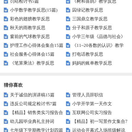
罚站检讨书5篇
《树和喜鹊》教学反思
小学数学教学反思(15篇)
囚绿记教学反思
彩色的翅膀教学反思
三国鼎立教学反思
秋天的雨教学反思
分子和原子教学反思
窗前的气球教学反思
小学三年级《品德与社会》
护理工作心得体会集合15篇
《11~20各数的认识》教学
下册教学反思
社会服务心得体会15篇
打电话教学反思
反思
《笔算乘法》教学反思
妈妈的账单教学反思
猜你喜欢
关于诚信的演讲稿15篇
管理人员辞职信
违反公司规定检讨书7篇
小学开学第一天作文
【精品】销售类实习报告合
互联网公司实习报告
幼儿园毕业典礼主持词
【精品】初一写景作文集合7
集6篇
七年级下学期教学计划四篇
运动会开幕式入场班级解说
篇