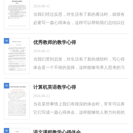
2024-06-12
当我们经过反思，对生活有了新的看法时，就很有
必要写一篇心得体会，这样可以帮助我们总结以往
思想、工作和学习。那么好的心得体会都具备一些
什么特点呢？下面是小编精心整理的信息...
w
优秀教师的教学心得
2024-06-12
当我们受到启发，对生活有了新的感悟时，写心得
体会是一个不错的选择，这样能够培养人思考的习
惯。那么问题来了，应该如何写心得体会呢？以下
是小编为大家收集的优秀教师的教学心得，希...
w
计算机英语教学心得
2024-06-12
当在某些事情上我们有很深的体会时，常常可以将
它们写成一篇心得体会，这样能够给人努力向前的
动力。但是心得体会有什么要求呢？下面是小编收
集整理的计算机英语教学心得，仅供参考...
w
语文课程教学心得体会