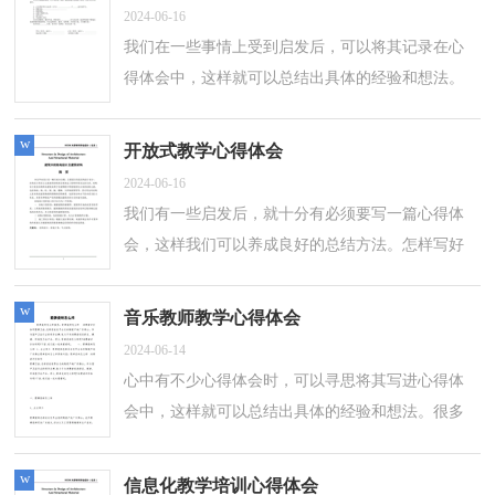
2024-06-16
我们在一些事情上受到启发后，可以将其记录在心
得体会中，这样就可以总结出具体的经验和想法。
相信许多人会觉得心得体会很难写吧，下面是小编
帮大家整理的教师教学心得体会，希望对...
w
开放式教学心得体会
2024-06-16
我们有一些启发后，就十分有必须要写一篇心得体
会，这样我们可以养成良好的总结方法。怎样写好
心得体会呢？以下是小编为大家整理的开放式教学
心得体会，欢迎阅读与收藏。开放式教学...
w
音乐教师教学心得体会
2024-06-14
心中有不少心得体会时，可以寻思将其写进心得体
会中，这样就可以总结出具体的经验和想法。很多
人都十分头疼怎么写一篇精彩的心得体会，以下是
小编收集整理的音乐教师教学心得体会...
w
信息化教学培训心得体会