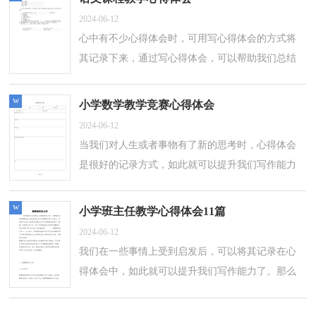
2024-06-12
心中有不少心得体会时，可用写心得体会的方式将
其记录下来，通过写心得体会，可以帮助我们总结
积累经验。那么问题来了，应该如何写心得体会
呢？下面是小编为大家整理的语文课程教学心...
w
小学数学教学竞赛心得体会
2024-06-12
当我们对人生或者事物有了新的思考时，心得体会
是很好的记录方式，如此就可以提升我们写作能力
了。到底应如何写心得体会呢？以下是小编为大家
收集的小学数学教学竞赛心得体会，仅供...
w
小学班主任教学心得体会11篇
2024-06-12
我们在一些事情上受到启发后，可以将其记录在心
得体会中，如此就可以提升我们写作能力了。那么
心得体会怎么写才恰当呢？以下是小编收集整理的
小学班主任教学心得体会，仅供参考，希望...