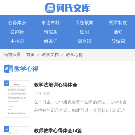
心得体会
事迹材料
应急预案
规章制度
答辩状
请假条
证明
通知
主持词
解说词
颁奖词
导游词
当前位置：
首页
>
教学文档
>
教学心得
教学心得
w
教学法培训心得体会
2024-10-01
在平日里，心中难免会有一些新的想法，心得体会
是很好的记录方式，如此可以一直更新迭代自己的
想法。那么问题来了，应该如何写心得体会呢？以
下是小编收集整理的教学法培训心得体会，希...
w
教师教学心得体会14篇