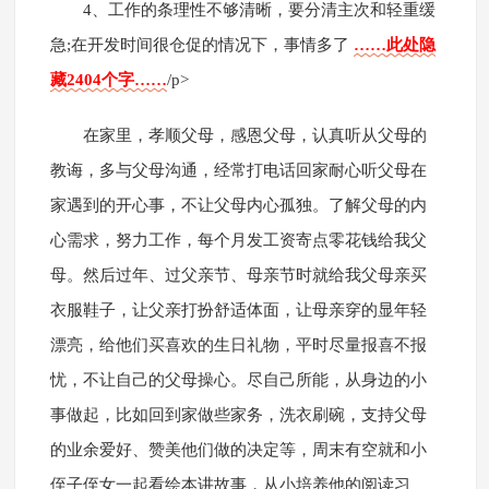
4、工作的条理性不够清晰，要分清主次和轻重缓
急;在开发时间很仓促的情况下，事情多了
……此处隐
藏2404个字……
/p>
在家里，孝顺父母，感恩父母，认真听从父母的
教诲，多与父母沟通，经常打电话回家耐心听父母在
家遇到的开心事，不让父母内心孤独。了解父母的内
心需求，努力工作，每个月发工资寄点零花钱给我父
母。然后过年、过父亲节、母亲节时就给我父母亲买
衣服鞋子，让父亲打扮舒适体面，让母亲穿的显年轻
漂亮，给他们买喜欢的生日礼物，平时尽量报喜不报
忧，不让自己的父母操心。尽自己所能，从身边的小
事做起，比如回到家做些家务，洗衣刷碗，支持父母
的业余爱好、赞美他们做的决定等，周末有空就和小
侄子侄女一起看绘本讲故事，从小培养他的阅读习