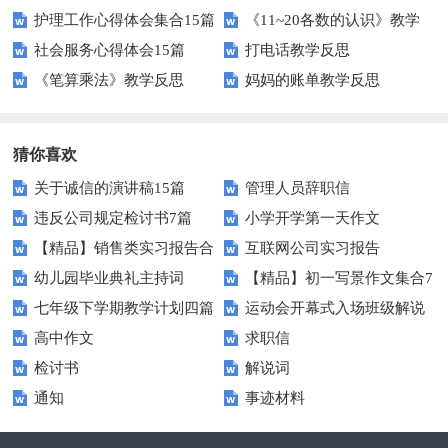
护理工作心得体会集合15篇
《11~20各数的认识》教学
下册教学反思
社会服务心得体会15篇
打电话教学反思
反思
《笔算乘法》教学反思
妈妈的账单教学反思
猜你喜欢
关于诚信的演讲稿15篇
管理人员辞职信
违反公司规定检讨书7篇
小学开学第一天作文
【精品】销售类实习报告合
互联网公司实习报告
幼儿园毕业典礼主持词
【精品】初一写景作文集合7
集6篇
七年级下学期教学计划四篇
运动会开幕式入场班级解说
篇
高中作文
求职信
词
检讨书
解说词
通知
事迹材料