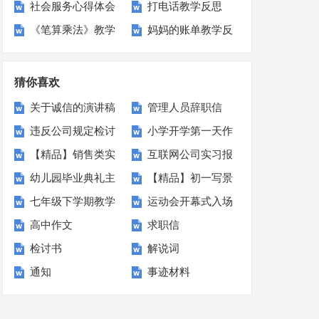
社会服务心得体会
打电话教学反思
集合15篇
识》教学反思
反思
《笔算乘法》教学
妈妈的账单教学反
15篇
反思
思
猜你喜欢
关于诚信的演讲稿
管理人员辞职信
违反公司规定检讨
小学开学第一天作
15篇
【精品】销售类实
互联网公司实习报
书7篇
文
幼儿园毕业典礼主
【精品】初一写景
习报告合集6篇
告
七年级下学期教学
运动会开幕式入场
持词
作文集合7篇
高中作文
求职信
计划四篇
班级解说词
检讨书
解说词
通知
事迹材料