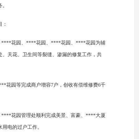
务。
目：
****花园、****花园、****花园、****花园为辅
1处、天花、卫生间等裂缝、渗漏的修复工作，共
园、****花园等完成商户增容7户，创收有偿维修费6千
、****花园管理处顺利完成美景、富豪、****大厦
水用电的过户工作。