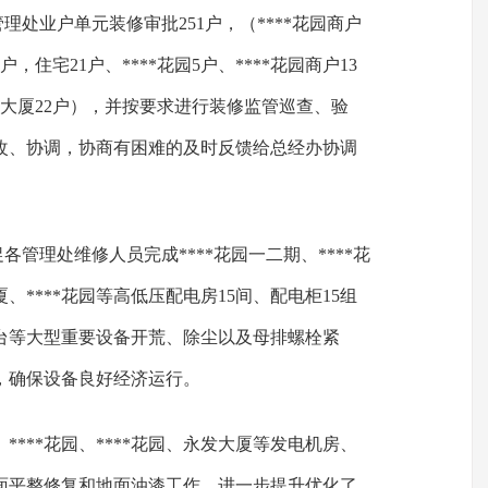
理处业户单元装修审批251户，（****花园商户
3户，住宅21户、****花园5户、****花园商户13
永发大厦22户），并按要求进行装修监管巡查、验
改、协调，协商有困难的及时反馈给总经办协调
各管理处维修人员完成****花园一二期、****花
大厦、****花园等高低压配电房15间、配电柜15组
机7台等大型重要设备开荒、除尘以及母排螺栓紧
，确保设备良好经济运行。
花园、****花园、****花园、永发大厦等发电机房、
面平整修复和地面油漆工作，进一步提升优化了