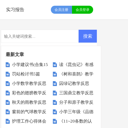
实习报告
会员注册
会员登录
最新文章
小学建议书(合集15
读《昆虫记》有感
罚站检讨书5篇
《树和喜鹊》教学
篇)
【热】
小学数学教学反思
囚绿记教学反思
反思
彩色的翅膀教学反
三国鼎立教学反思
(15篇)
秋天的雨教学反思
分子和原子教学反
思
窗前的气球教学反
小学三年级《品德
思
护理工作心得体会
《11~20各数的认
思
与社会》下册教学