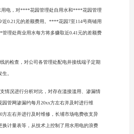
用电，对****花园管理处自用水和****花园管理
.21元的差额费用。****花园7至114号商铺用
*管理处商业用水每方将多赚取近0.41元的差额费
、管线的检查，对公司各管理处配电井接线端子定期
发生。
电收支情况进行分析对比，对存在滥接滥用、渗漏情
花园管网渗漏约每月20xx方左右并及时进行维
000方左右并进行及时维修，长埔市场电费收支异
时更换计量表等，从技术上控制了用水用电的浪费